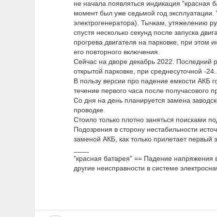
не начала появляться индикация "красная ба
момент был уже седьмой год эксплуатации. "
электрогенератора). Тычкам, утяжелению ру
спустя несколько секунд после запуска дви
прогрева двигателя на парковке, при этом 
его повторного включения.
Сейчас на дворе декабрь 2022. Последний р
открытой парковке, при среднесуточной -24..
В пользу версии про падение емкости АКБ го
течение первого часа после получасового п
Со дня на день планируется замена заводск
проводке.
Стоило только плотно заняться поисками п
Подозрения в сторону нестабильности источ
заменой АКБ, как только прилетает первый з
____
"красная батарея" == Падение напряжения в
другие неисправности в системе электросна