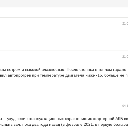
21.
21.
ным ветром и высокой влажностью. После стоянки в теплом гараже-
авил автопрогрев при температуре двигателя ниже -15, больше не 
04.
 -- ухудшение эксплуатационных характеристик стартерной АКБ вв
спытывал, пока два года назад (в феврале 2021, в первую безгар