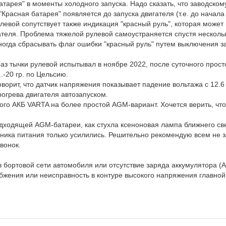
тарея" в моменты холодного запуска. Надо сказать, что заводском
Красная батарея" появляется до запуска двигателя (т.е. до начала
левой сопутствует также индикация "красный руль", которая может 
гателя. Проблема тяжелой рулевой самоустраняется спустя несколь
иногда сбрасывать флаг ошибки "красный руль" путем выключения з
аз тычки рулевой испытывал в ноябре 2022, после суточного прост
.-20 гр. по Цельсию.
ворит, что датчик напряжения показывает падение вольтажа с 12.6 
рогрева двигателя автозапуском.
ого АКБ VARTA на более простой AGM-вариант. Хочется верить, что
одходящей AGM-батареи, как стухла ксеноновая лампа ближнего св
ника питания только усилились. Решительно рекомендую всем не з
вонок.
 бортовой сети автомобиля или отсутствие заряда аккумулятора (А
бжения или неисправность в контуре высокого напряжения главной