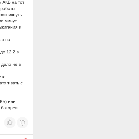
у АКБ на тот
 работы
возникнуть
ко минут
ажигания и
оя на
до 12.2 в
 дело не в
ета.
атягивать с
КБ) или
 батареи.