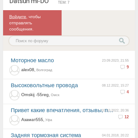
Datsun mi-DO
ТЕМ: 7
Войдите
, чтобы
отправлять
сообщения.
Моторное масло
23.09.2023, 21:55
9
alex08,
Волгоград
Высоковольтные провода
08.12.2022, 15:27
4
Omskij -55reg,
Омск
Привет какие впечатления, отзывы, поломки у Ми-до
03.10.2022, 20:36
12
Азамат555,
Уфа
Задняя тормозная система
04.01.2018, 20:22