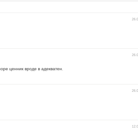
26.
26.
море ценник вроде в адекватен.
26.
12.