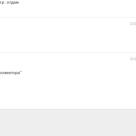
т.р. отдам
13.
23.
рожектора"