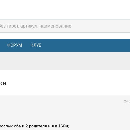
ФОРУМ
КЛУБ
нки
24.
слых лба и 2 родителя и я в 160кг,