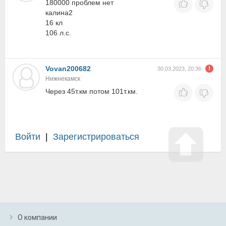
180000 проблем нет
калина2
16 кл
106 л.с.
Vovan200682
30.03.2023, 20:36
Нижнекамск
Через 45т.км потом 101т.км.
Войти
|
Зарегистрироваться
О компании