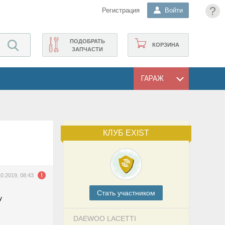
?
Регистрация
Войти
ПОДОБРАТЬ
КОРЗИНА
ЗАПЧАСТИ
ГАРАЖ
КЛУБ EXIST
10.2019, 08:43
Cтать участником
у
DAEWOO LACETTI