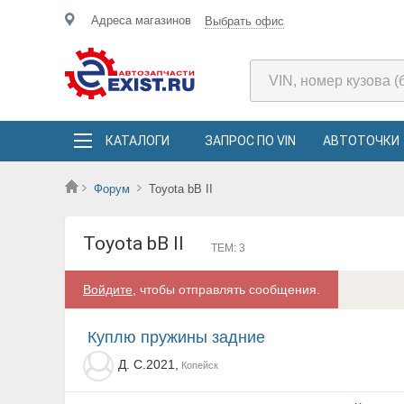
Адреса магазинов
Выбрать офис
КАТАЛОГИ
ЗАПРОС ПО VIN
АВТОТОЧКИ
Форум
Toyota bB II
Toyota bB II
ТЕМ: 3
Войдите
, чтобы отправлять сообщения.
куплю пружины задние
Д. С.2021,
Копейск