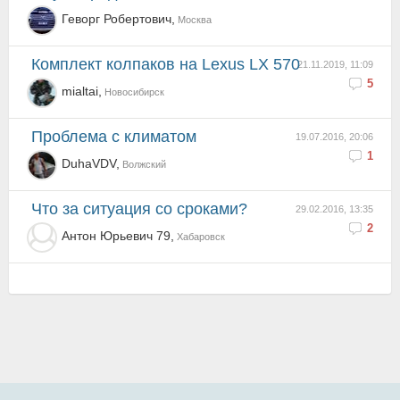
Геворг Робертович,
Москва
Комплект колпаков на Lexus LX 570
21.11.2019, 11:09
5
mialtai,
Новосибирск
проблема с климатом
19.07.2016, 20:06
1
DuhaVDV,
Волжский
Что за ситуация со сроками?
29.02.2016, 13:35
2
Антон Юрьевич 79,
Хабаровск