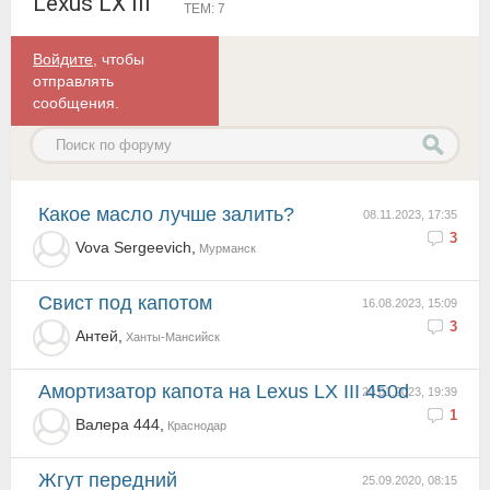
Lexus LX III
ТЕМ: 7
Войдите
, чтобы
отправлять
сообщения.
Какое масло лучше залить?
08.11.2023, 17:35
3
Vova Sergeevich,
Мурманск
свист под капотом
16.08.2023, 15:09
3
Антей,
Ханты-Мансийск
Амортизатор капота на Lexus LX III 450d
20.01.2023, 19:39
1
Валера 444,
Краснодар
Жгут передний
25.09.2020, 08:15