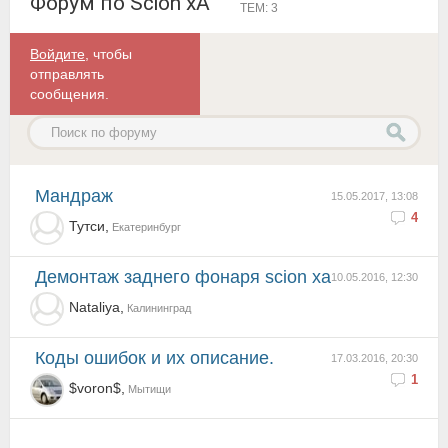
Форум по Scion xA
ТЕМ: 3
Войдите
, чтобы
отправлять
сообщения.
мандраж
15.05.2017, 13:08
4
Тутси,
Екатеринбург
Демонтаж заднего фонаря scion xa
10.05.2016, 12:30
Nataliya,
Калининград
коды ошибок и их описание.
17.03.2016, 20:30
1
$voron$,
Мытищи