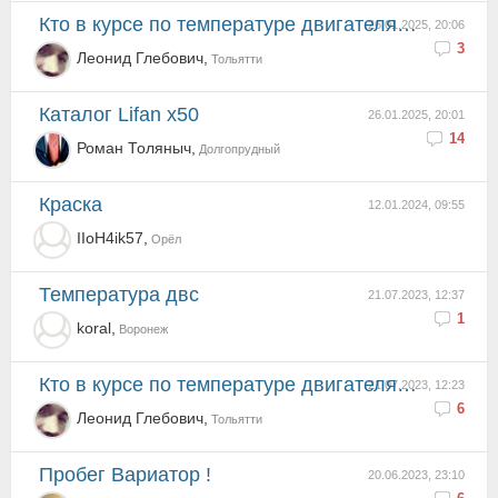
Кто в курсе по температуре двигателя Лифан х50 ?
26.01.2025, 20:06
3
Леонид Глебович,
Тольятти
Каталог Lifan x50
26.01.2025, 20:01
14
Роман Толяныч,
Долгопрудный
Краска
12.01.2024, 09:55
IIoH4ik57,
Орёл
температура двс
21.07.2023, 12:37
1
koral,
Воронеж
Кто в курсе по температуре двигателя Лифан х50 ?
21.07.2023, 12:23
6
Леонид Глебович,
Тольятти
Пробег Вариатор !
20.06.2023, 23:10