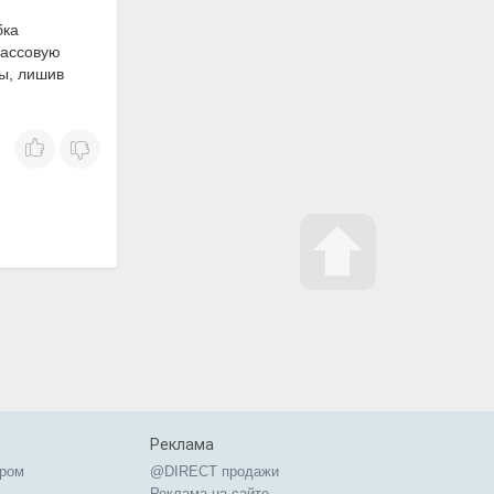
бка
массовую
ы, лишив
Реклама
ером
@DIRECT продажи
Реклама на сайте