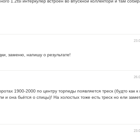
ого 1.2tsi интеркулер встроен во впускной коллектори и там соби
23.
дки, заменю, напишу о результате!
26.
боротах 1900-2000 по центру торпеды появляется треск (будто как к
и и она бьётся о спицы)! На холостых тоже есть треск но ели заме
23.