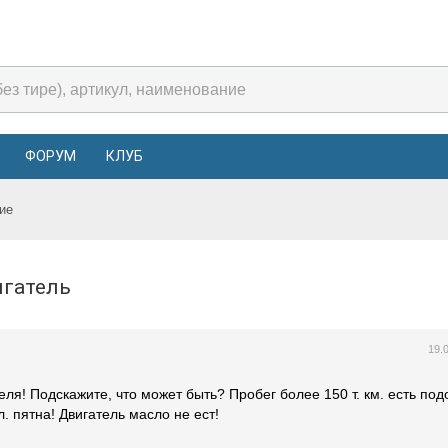
ФОРУМ
КЛУБ
ие
вигатель
19.
еля! Подскажите, что может быть? Пробег более 150 т. км. есть по
л. пятна! Двигатель масло не ест!