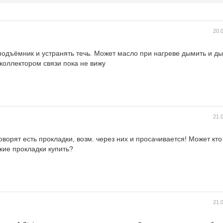
20.
подъёмник и устранять течь. Может масло при нагреве дымить и д
 коллектором связи пока не вижу
21.
говорят есть прокладки, возм. через них и просачивается! Может кт
кие прокладки купить?
21.