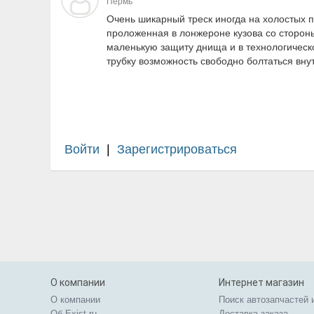
Пермь
Очень шикарный треск иногда на холостых по
проложенная в лонжероне кузова со сторо
маленькую защиту днища и в технологическ
трубку возможность свободно болтаться внут
Войти
|
Зарегистрироваться
О компании
Интернет магазин
О компании
Поиск автозапчастей 
Об Exist.ru
Доставка заказа