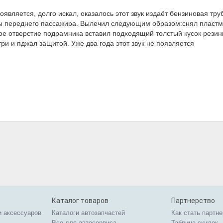
является, долго искал, оказалось этот звук издаёт бензиновая тру
ны переднего пассажира. Вылечил следующим образом:снял пласт
ое отверстие подрамника вставил подходящий толстый кусок резин
ри и пджал защитой. Уже два года этот звук не появляется
Каталог товаров
Партнерство
и аксессуаров
Каталоги автозапчастей
Как стать партн
Все для автосервиса
Таблица скидок