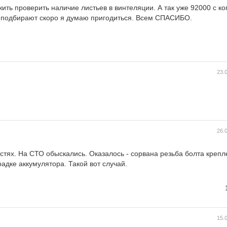
ить проверить наличие листьев в винтеляции. А так уже 92000 с ко
и. подбирают скоро я думаю пригодиться. Всем СПАСИБО.
23.
26.
тях. На СТО обыскались. Оказалось - сорвана резьба болта крепл
адке аккумулятора. Такой вот случай.
15.