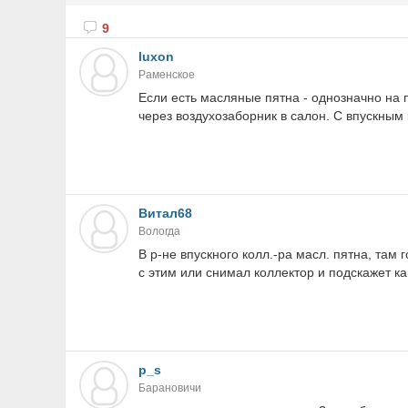
9
luxon
Раменское
Если есть масляные пятна - однозначно на 
через воздухозаборник в салон. С впускным
Витал68
Вологда
В р-не впускного колл.-ра масл. пятна, там 
с этим или снимал коллектор и подскажет ка
p_s
Барановичи