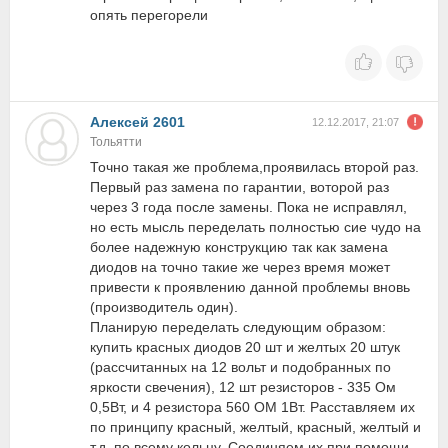
опять перегорели
Алексей 2601
12.12.2017, 21:07
Тольятти
Точно такая же проблема,проявилась второй раз.
Первый раз замена по гарантии, воторой раз
через 3 года после замены. Пока не исправлял,
но есть мысль переделать полностью сие чудо на
более надежную конструкцию так как замена
диодов на точно такие же через время может
привести к проявлению данной проблемы вновь
(производитель один).
Планирую переделать следующим образом:
купить красных диодов 20 шт и желтых 20 штук
(рассчитанных на 12 вольт и подобранных по
яркости свечения), 12 шт резисторов - 335 Ом
0,5Вт, и 4 резистора 560 ОМ 1Вт. Расставляем их
по принципу красный, желтый, красный, желтый и
т.д. по всему кольцу. Соединяем их при помощи