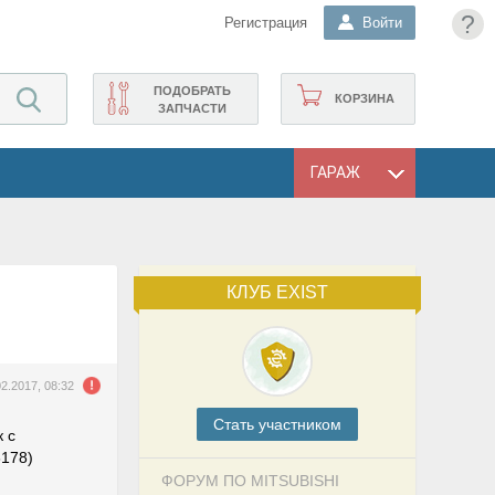
?
Регистрация
Войти
ПОДОБРАТЬ
КОРЗИНА
ЗАПЧАСТИ
ГАРАЖ
КЛУБ EXIST
02.2017, 08:32
Cтать участником
к с
3178)
ФОРУМ ПО MITSUBISHI