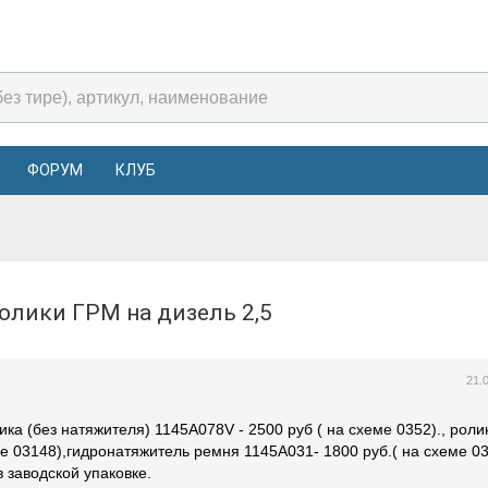
ФОРУМ
КЛУБ
ролики ГРМ на дизель 2,5
21.
ка (без натяжителя) 1145A078V - 2500 руб ( на схеме 0352)., роли
ме 03148),гидронатяжитель ремня 1145A031- 1800 руб.( на схеме 0
в заводской упаковке.