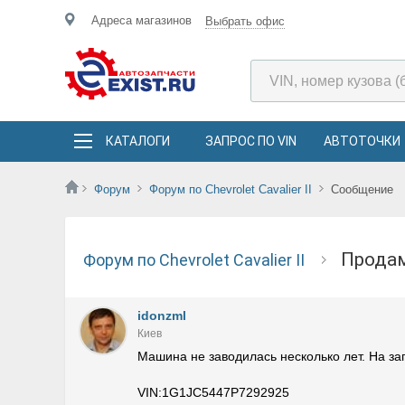
Адреса магазинов
Выбрать офис
КАТАЛОГИ
ЗАПРОС ПО VIN
АВТОТОЧКИ
Форум
Форум по Chevrolet Cavalier II
Сообщение
Прода
Форум по Chevrolet Cavalier II
idonzml
Киев
Машина не заводилась несколько лет. На зап
VIN:1G1JC5447P7292925