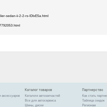
lier-sedan-ii-2-2-rs-IDlxE5a.html
17792053.html
Каталог товаров
Партнерство
и аксессуаров
Каталоги автозапчастей
Как стать партн
Все для автосервиса
Таблица скидок
Шины, диски
Регионам