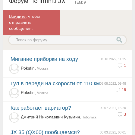
Форум по Infiniti JX
ТЕМ: 9
Войдите
, чтобы
отправлять
сообщения.
Мигание приборки на ходу
11.10.2022, 11:25
1
Poksfin,
Москва
Гул в переди на скорости от 110 км.
08.08.2022, 09:48
18
Poksfin,
Москва
Как работает вариатор?
09.07.2021, 15:20
3
Дмитрий Николаевич Кузьмин,
Тобольск
JX 35 (QX60) пообщаемся?
30.03.2021, 08:01