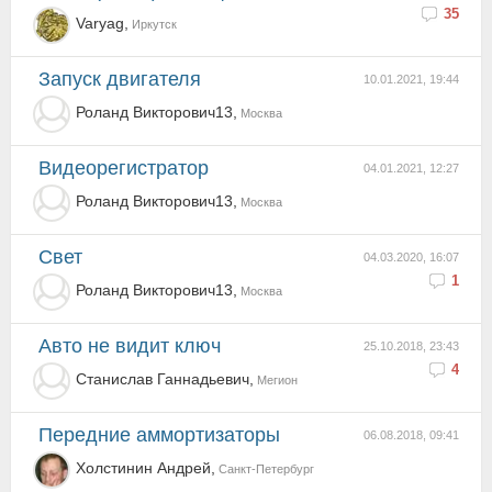
35
Varyag,
Иркутск
Запуск двигателя
10.01.2021, 19:44
Роланд Викторович13,
Москва
Видеорегистратор
04.01.2021, 12:27
Роланд Викторович13,
Москва
Свет
04.03.2020, 16:07
1
Роланд Викторович13,
Москва
Авто не видит ключ
25.10.2018, 23:43
4
Станислав Ганнадьевич,
Мегион
Передние аммортизаторы
06.08.2018, 09:41
Холстинин Андрей,
Санкт-Петербург