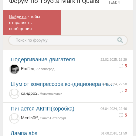
Форум по Toyota Mark II Qualis
ТЕМ: 4
Войдите
, чтобы
отправлять
сообщения.
Подергивание двигателя
22.02.2025, 18:29
5
ЕвгГен,
Зеленоград
Шум от компрессора кондиционера на холодную
06.04.2024, 22:50
2
сандро2,
Новомосковск
Пинается АКПП(коробка)
06.04.2024, 22:46
5
Merlin0ff,
Санкт-Петербург
Лампа abs
01.08.2018, 11:59