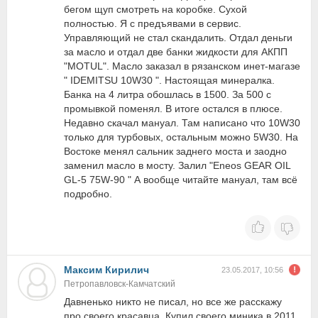
бегом щуп смотреть на коробке. Сухой
полностью. Я с предъявами в сервис.
Управляющий не стал скандалить. Отдал деньги
за масло и отдал две банки жидкости для АКПП
"MOTUL". Масло заказал в рязанском инет-магазе
" IDEMITSU 10W30 ". Настоящая минералка.
Банка на 4 литра обошлась в 1500. За 500 с
промывкой поменял. В итоге остался в плюсе.
Недавно скачал мануал. Там написано что 10W30
только для турбовых, остальным можно 5W30. На
Востоке менял сальник заднего моста и заодно
заменил масло в мосту. Залил "Eneos GEAR OIL
GL-5 75W-90 " А вообще читайте мануал, там всё
подробно.
Максим Кирилич
23.05.2017, 10:56
Петропавловск-Камчатский
Давненько никто не писал, но все же расскажу
про своего красавца. Купил своего миника в 2011