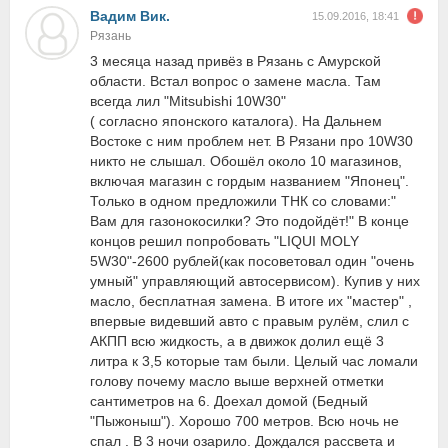
Вадим Вик.
15.09.2016, 18:41
Рязань
3 месяца назад привёз в Рязань с Амурской
области. Встал вопрос о замене масла. Там
всегда лил "Mitsubishi 10W30"
( согласно японского каталога). На Дальнем
Востоке с ним проблем нет. В Рязани про 10W30
никто не слышал. Обошёл около 10 магазинов,
включая магазин с гордым названием "Японец".
Только в одном предложили ТНК со словами:"
Вам для газонокосилки? Это подойдёт!" В конце
концов решил попробовать "LIQUI MOLY
5W30"-2600 рублей(как посоветовал один "очень
умный" управляющий автосервисом). Купив у них
масло, бесплатная замена. В итоге их "мастер" ,
впервые видевший авто с правым рулём, слил с
АКПП всю жидкость, а в движок долил ещё 3
литра к 3,5 которые там были. Целый час ломали
голову почему масло выше верхней отметки
сантиметров на 6. Доехал домой (Бедный
"Пыжоныш"). Хорошо 700 метров. Всю ночь не
спал . В 3 ночи озарило. Дождался рассвета и