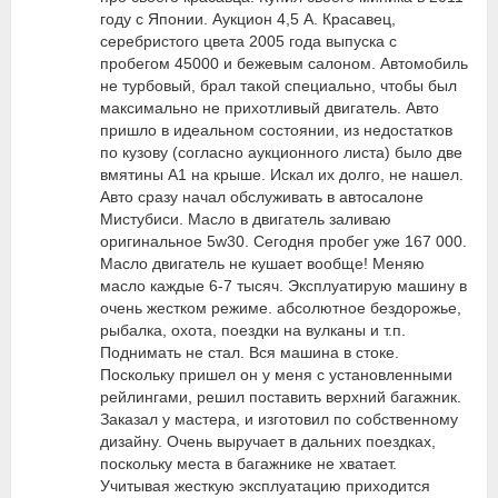
году с Японии. Аукцион 4,5 А. Красавец,
серебристого цвета 2005 года выпуска с
пробегом 45000 и бежевым салоном. Автомобиль
не турбовый, брал такой специально, чтобы был
максимально не прихотливый двигатель. Авто
пришло в идеальном состоянии, из недостатков
по кузову (согласно аукционного листа) было две
вмятины А1 на крыше. Искал их долго, не нашел.
Авто сразу начал обслуживать в автосалоне
Мистубиси. Масло в двигатель заливаю
оригинальное 5w30. Сегодня пробег уже 167 000.
Масло двигатель не кушает вообще! Меняю
масло каждые 6-7 тысяч. Эксплуатирую машину в
очень жестком режиме. абсолютное бездорожье,
рыбалка, охота, поездки на вулканы и т.п.
Поднимать не стал. Вся машина в стоке.
Поскольку пришел он у меня с установленными
рейлингами, решил поставить верхний багажник.
Заказал у мастера, и изготовил по собственному
дизайну. Очень выручает в дальних поездках,
поскольку места в багажнике не хватает.
Учитывая жесткую эксплуатацию приходится