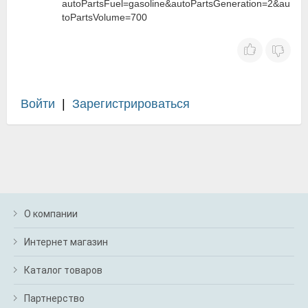
autoPartsFuel=gasoline&autoPartsGeneration=2&au
toPartsVolume=700
Войти
|
Зарегистрироваться
О компании
Интернет магазин
Каталог товаров
Партнерство