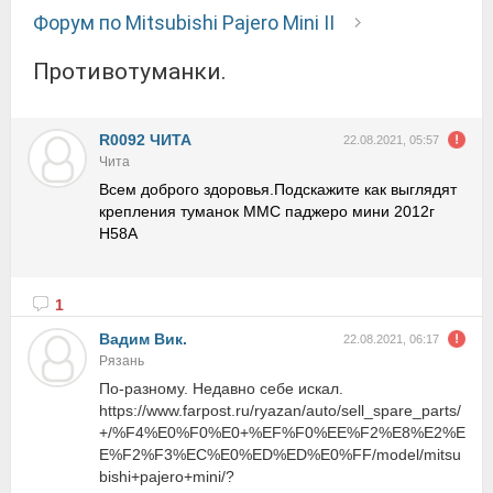
Форум по Mitsubishi Pajero Mini II
противотуманки.
R0092 ЧИТА
22.08.2021, 05:57
Чита
Всем доброго здоровья.Подскажите как выглядят
крепления туманок ММС паджеро мини 2012г
Н58А
1
Вадим Вик.
22.08.2021, 06:17
Рязань
По-разному. Недавно себе искал.
https://www.farpost.ru/ryazan/auto/sell_spare_parts/
+/%F4%E0%F0%E0+%EF%F0%EE%F2%E8%E2%E
E%F2%F3%EC%E0%ED%ED%E0%FF/model/mitsu
bishi+pajero+mini/?