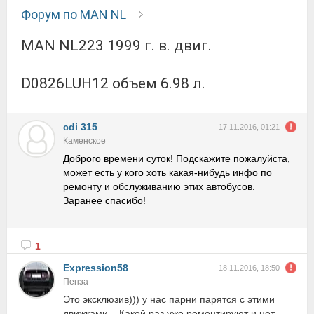
Форум по MAN NL
MAN NL223 1999 г. в. двиг.
D0826LUH12 объем 6.98 л.
cdi 315
17.11.2016, 01:21
Каменское
Доброго времени суток! Подскажите пожалуйста,
может есть у кого хоть какая-нибудь инфо по
ремонту и обслуживанию этих автобусов.
Заранее спасибо!
1
Expression58
18.11.2016, 18:50
Пенза
Это эксклюзив))) у нас парни парятся с этими
движками... Какой раз уже ремонтируют и нет