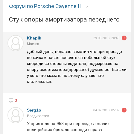
Форум по Porsche Cayenne II
Стук опоры амортизатора переднего
Khapik
29.06.2018, 20:45
Москва
Добрый день, недавно заметил что при проезде
по кочкам начал появляться небольшой стук
спереди со стороны водителя, подозреваю на
опору амортизатора(прорвало) думаю ее. Есть ли
у кого что сказать по этому случаю, кто
сталкивался.
3
Serg1o
04.07.2018, 05:02
Владивосток
У приятеля на 958 при переезде лежачих
полицейских брякало спереди справа.