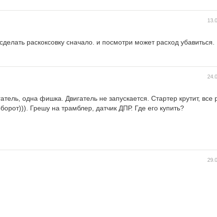
13.
сделать раскоксовку сначало. и посмотри может расход убавиться.
24.
тель, одна фишка. Двигатель не запускается. Стартер крутит, все р
борот))). Грешу на трамблер, датчик ДПР. Где его купить?
29.