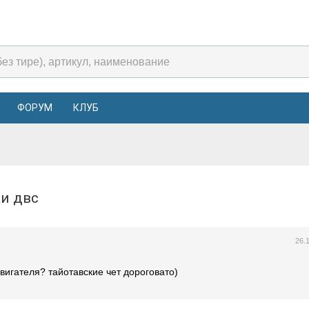
ФОРУМ
КЛУБ
ки двс
26.
вигателя? тайотавские чет дороговато)