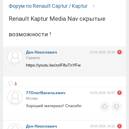
Форум по Renault Captur / Kaptur
Renault Kaptur Media Nav скрытые
возможности !
Ден Николавич
22.01.2018, 23:19
Саранск
https://youtu.be/zxIF8uTnYFw
3
77ОлегВасильевич
23.01.2018, 02:57
Москва
Хороший материал! Спасибо
Ден Николавич
18.03.2018, 14:32