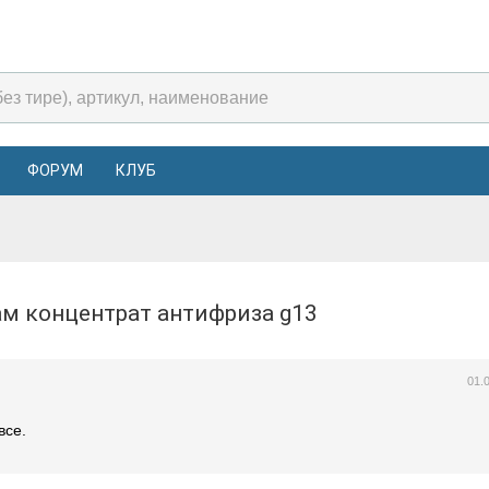
ФОРУМ
КЛУБ
ам концентрат антифриза g13
01.
все.