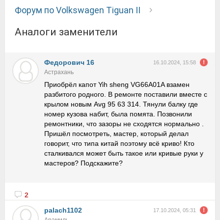
Форум по Volkswagen Tiguan II
Аналоги заменители
Федорович 16
16.10.2024, 15:58
Астрахань
Приобрёл капот Yih sheng VG66A01A взамен
разбитого родного. В ремонте поставили вместе с
крылом новым Avg 95 63 314. Тянули балку где
номер кузова набит, была помята. Позвонили
ремонтники, что зазоры не сходятся нормально .
Пришёл посмотреть, мастер, который делал
говорит, что типа китай поэтому всё криво! Кто
сталкивался может быть такое или кривые руки у
мастеров? Подскажите?
2
palach1102
17.10.2024, 05:31