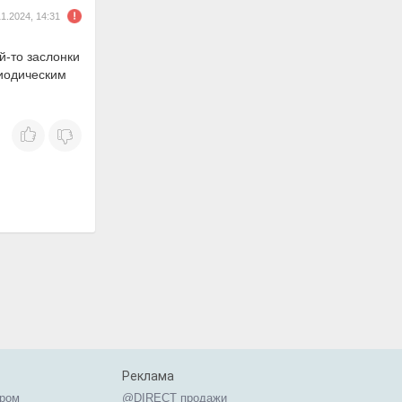
11.2024, 14:31
й-то заслонки
риодическим
Реклама
ером
@DIRECT продажи