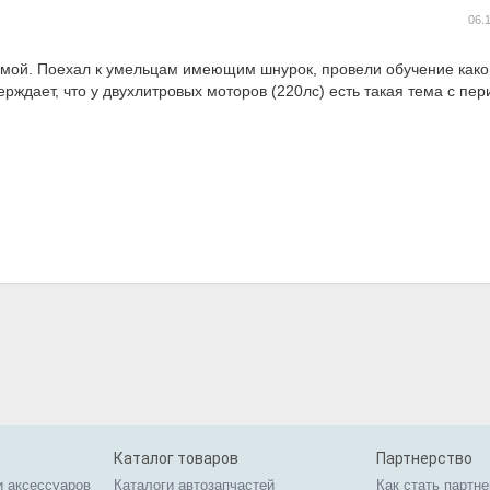
06.
лемой. Поехал к умельцам имеющим шнурок, провели обучение како
ерждает, что у двухлитровых моторов (220лс) есть такая тема с пе
Каталог товаров
Партнерство
и аксессуаров
Каталоги автозапчастей
Как стать партн