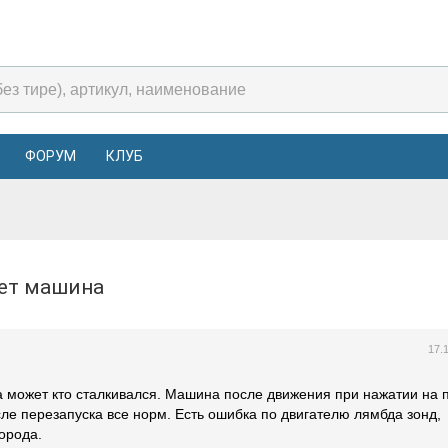
ФОРУМ
КЛУБ
нет машина
17.
а может кто сталкивался. Машина после движения при нажатии на 
сле перезапуска все норм. Есть ошибка по двигателю лямбда зонд,
орода.