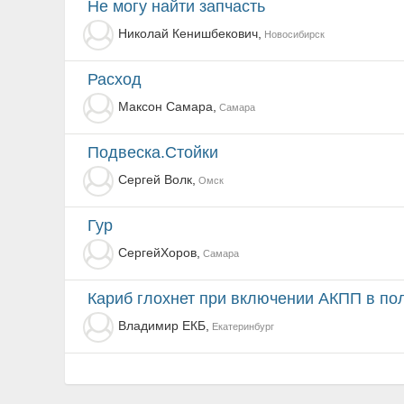
Не могу найти запчасть
Николай Кенишбекович,
Новосибирск
Расход
Максон Самара,
Самара
Подвеска.Стойки
Сергей Волк,
Омск
гур
СергейХоров,
Самара
Кариб глохнет при включении АКПП в п
Владимир ЕКБ,
Екатеринбург