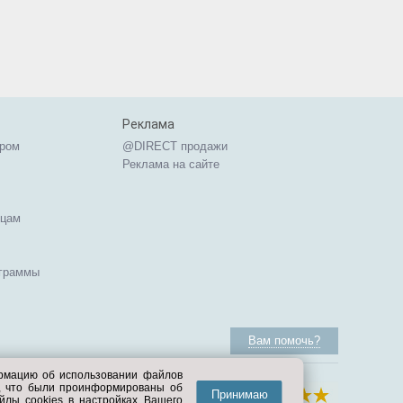
Реклама
ером
@DIRECT продажи
Реклама на сайте
ицам
ограммы
Вам помочь?
ормацию об использовании файлов
е, что были проинформированы об
Принимаю
йлы cookies в настройках Вашего