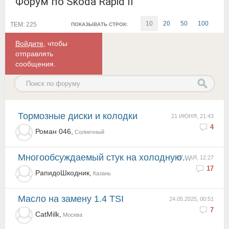
Форум по Skoda Rapid II
10
20
50
100
ТЕМ: 225
ПОКАЗЫВАТЬ СТРОК:
Войдите
, чтобы
отправлять
сообщения.
Тормозные диски и колодки
21 ИЮНЯ, 21:43
4
Роман 046,
Солнечный
многообсуждаемый стук на холодную на CFNA
07 МАЯ, 12:27
17
РапидоШкодник,
Казань
Масло на замену 1.4 TSI
24.05.2025, 00:51
7
CatMilk,
Москва