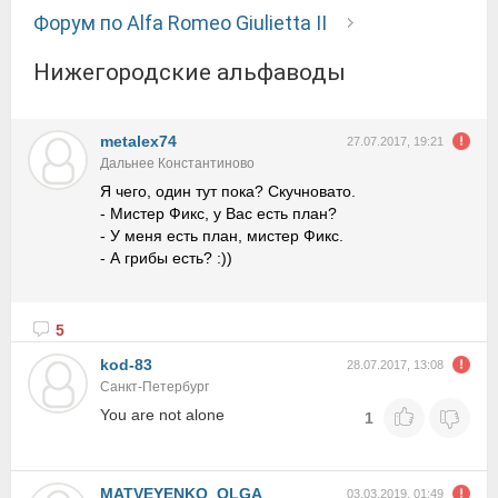
Форум по Alfa Romeo Giulietta II
Нижегородские альфаводы
metalex74
27.07.2017, 19:21
Дальнее Константиново
Я чего, один тут пока? Скучновато.
- Мистер Фикс, у Вас есть план?
- У меня есть план, мистер Фикс.
- А грибы есть? :))
5
kod-83
28.07.2017, 13:08
Санкт-Петербург
You are not alone
1
MATVEYENKO_OLGA
03.03.2019, 01:49