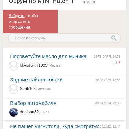
Форум по MINI Hatch II
ТЕМ: 10
Войдите
, чтобы
отправлять
сообщения.
Посоветуйте масло для миника
08 ЯНВАРЯ, 20:59
7
MAGISTR1989,
Москва
Задние сайлентблоки
20.05.2024, 12:52
Sorik104,
Дмитров
Выбор автомобиля
03.04.2024, 23:33
denison82,
Омск
Не пашет магнитола, куда смотреть?
31.05.2022, 12:44