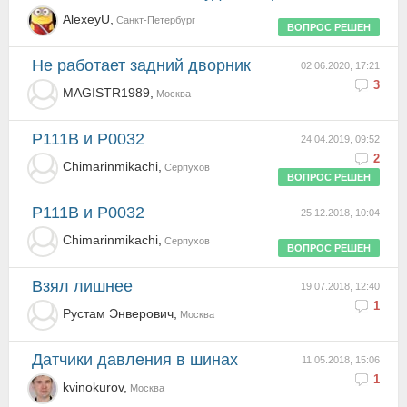
AlexeyU,
Санкт-Петербург
ВОПРОС РЕШЕН
Не работает задний дворник
02.06.2020, 17:21
3
MAGISTR1989,
Москва
Р111В и Р0032
24.04.2019, 09:52
2
Chimarinmikachi,
Серпухов
ВОПРОС РЕШЕН
Р111В и Р0032
25.12.2018, 10:04
Chimarinmikachi,
Серпухов
ВОПРОС РЕШЕН
Взял лишнее
19.07.2018, 12:40
1
Рустам Энверович,
Москва
Датчики давления в шинах
11.05.2018, 15:06
1
kvinokurov,
Москва