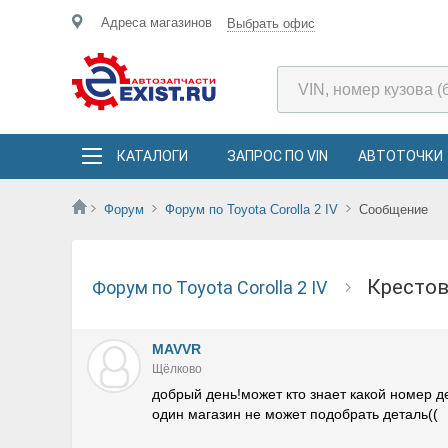
Адреса магазинов
Выбрать офис
КАТАЛОГИ
ЗАПРОС ПО VIN
АВТОТОЧКИ
Форум
Форум по Toyota Corolla 2 IV
Сообщение
кресто
Форум по Toyota Corolla 2 IV
MAVVR
Щёлково
добрый день!может кто знает какой номер д
один магазин не может подобрать деталь((