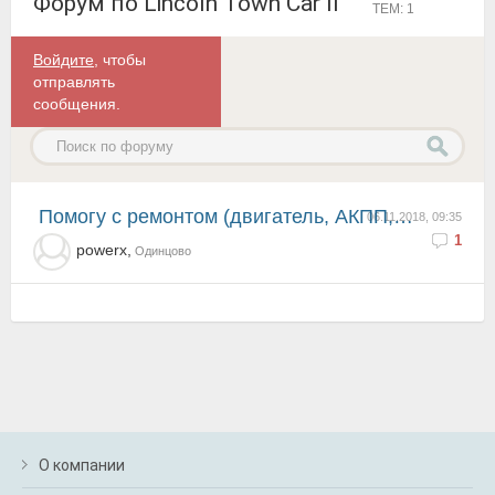
Форум по Lincoln Town Car II
ТЕМ: 1
Войдите
, чтобы
отправлять
сообщения.
Помогу с ремонтом (двигатель, АКПП, ходовая...)
06.11.2018, 09:35
1
powerx,
Одинцово
О компании