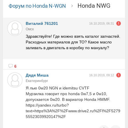
Honda NWG
Форум по Honda N-WGN
Виталий 761201
16.10.2019, 06:31
Омск
Здравствуйте! Где можно взять каталог запчастей.
Расходных материалов для ТО? Какое масло
заливать в двигатель в коробку по мануалу?
6
Дядя Mиша
16.10.2019, 09:12
Екатеринбург
Я лью 0w20 NGN и idemitsu CVTF
Мурзилка говорит про honda 0w7,5 и 0w10,
допускается 0w20. В вариатор Honda HMMF.
https://yandex.ru/turbo?
text=https%3A%2F%2Fwww.drive2.ru%2Fl%2F5279
55523039920147%2F