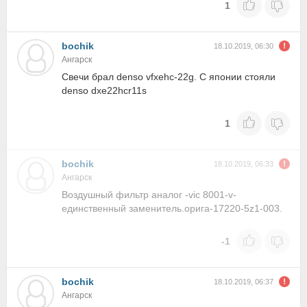
1
bochik
18.10.2019, 06:30
Ангарск
Свечи брал denso vfxehc-22g. С японии стояли
denso dxe22hcr11s
1
bochik
18.10.2019, 06:33
Ангарск
Воздушный фильтр аналог -vic 8001-v-
единственный заменитель.орига-17220-5z1-003.
-1
bochik
18.10.2019, 06:37
Ангарск