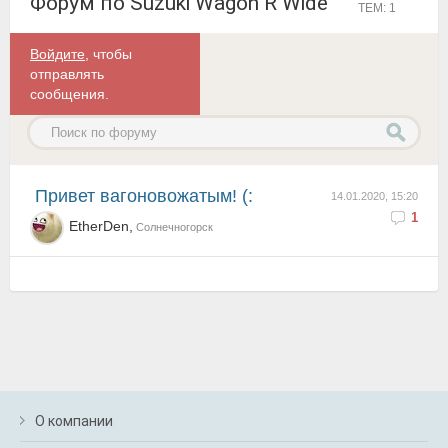
Форум по Suzuki Wagon R Wide
ТЕМ: 1
Войдите
, чтобы
отправлять
сообщения.
Привет вагоновожатым! (:
14.01.2020, 15:20
1
EtherDen,
Солнечногорск
О компании