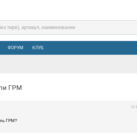
ФОРУМ
КЛУБ
епи ГРМ
12.
епь ГРМ?