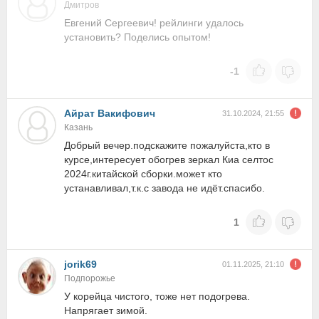
Дмитров
Евгений Сергеевич! рейлинги удалось
установить? Поделись опытом!
-1
Айрат Вакифович
31.10.2024, 21:55
Казань
Добрый вечер.подскажите пожалуйста,кто в
курсе,интересует обогрев зеркал Киа селтос
2024г.китайской сборки.может кто
устанавливал,т.к.с завода не идёт.спасибо.
1
jorik69
01.11.2025, 21:10
Подпорожье
У корейца чистого, тоже нет подогрева.
Напрягает зимой.