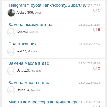
telegram "Toyota Tank/Roomy/Subaru Justy/Daihatsu Thor"(RTTJ клуб России)
15.10.2025, 20:29
1
Aleksei306,
Омск
Замена аккамулятора
12.09.2025, 16:30
5
Сергей,
Москва
Подстаканник
18.05.2025, 22:15
wist77,
Москва
Замена масла в двс
23.04.2025, 09:10
2
Ustas13,
Армавир
Замена масла в двс
23.04.2025, 07:08
Ustas13,
Армавир
Муфта компрессора кондиционера
14.04.2025, 20:53