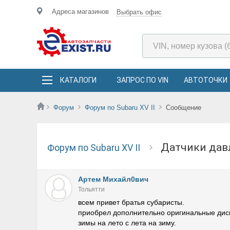
Адреса магазинов
Выбрать офис
КАТАЛОГИ
ЗАПРОС ПО VIN
АВТОТОЧКИ
Форум
Форум по Subaru XV II
Сообщение
датчики да
Форум по Subaru XV II
Артем Михайл0вич
Тольятти
всем привет братья субаристы.
приобрел дополнительно оригинальные диск
зимы на лето с лета на зиму.