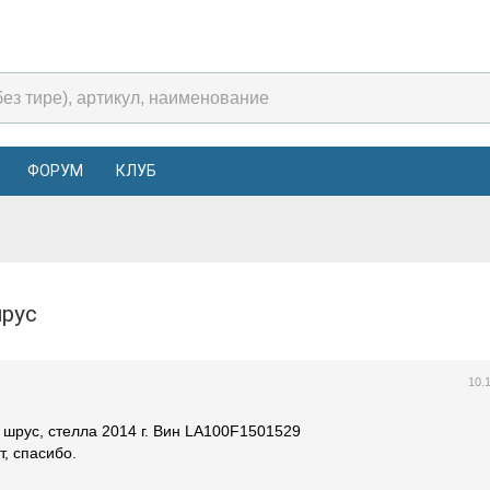
ФОРУМ
КЛУБ
шрус
10.
 шрус, стелла 2014 г. Вин LA100F1501529
т, спасибо.