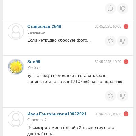
Станислав 2648
30.05.2025, 06:05
Балашиха
Если нетрудно сбросьте фото...
Sun99
30.05.2025, 10:20
Москва
тут не вижу возможности вставить фото,
напишите мне на sun121076@mail.ru перешлю
Иван Григорьевич19922021
02.06.2025, 08:38
Стрежевой
Посмотри у меня ( драйв 2 ) использую его :
доехал/ снял.