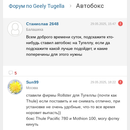
Автобокс
Форум по Geely Tugella
Станислав 2648
29.05.2025, 15:47
Балашиха
Всем доброго времени суток, подскажите кто-
нибудь ставил автобокс на Тугеллу, если да
подскажите какой лучше подойдет, и какие
поперечины для этого нужны
5
Sun99
29.05.2025, 18:22
Москва
ставили фирмы Rollster для Тугеллы (почти как
Thule) если поставить и не снимать отлично, при
установке не очень удобные, что-то все время
норовит выпасть))
бокс Thule Paciific 780 и Mothion 100, могу фотку
кинуть