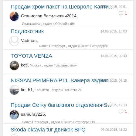
Продам хром пакет на Шевроле Каптива 2006-2011 г.в.в Ивантеевке Московской.обл.
14.06.2015, 20:51
1
Станислав Васильевич2014,
Ивантеевка , отдел «Юбилейный»
Подлокотник
14.06.2015, 15:03
Vadman,
Санкт-Петербург , отдел «Санкт-Петербург»
TOYOTA VENZA
13.06.2015, 00:43
koti,
Москва , отдел «Варшавский»
NISSAN PRIMERA P11. Камера заднего вида
12.06.2015, 08:10
fin_51,
Тольятти , отдел «Тольятти 2»
Продам Сетку багажного отделения SsangYong Kyron
10.06.2015, 12:13
1
samuray225,
Санкт-Петербург , отдел «Санкт-Петербург 11»
Skoda oktavia tur движок BFQ
09.06.2015, 11:23