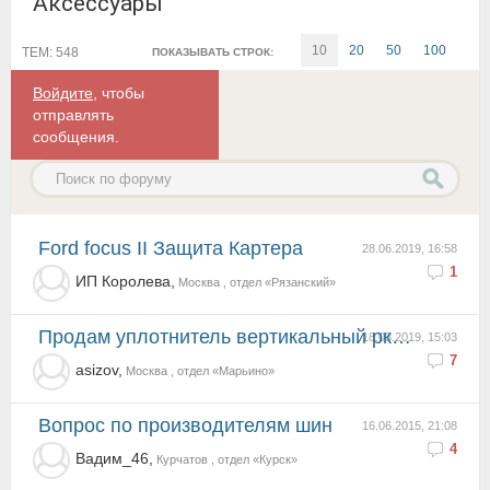
Аксессуары
10
20
50
100
ТЕМ: 548
ПОКАЗЫВАТЬ СТРОК:
Войдите
, чтобы
отправлять
сообщения.
Ford focus II Защита Картера
28.06.2019, 16:58
1
ИП Королева,
Москва , отдел «Рязанский»
Продам уплотнитель вертикальный рки-19
18.03.2019, 15:03
7
asizov,
Москва , отдел «Марьино»
Вопрос по производителям шин
16.06.2015, 21:08
4
Вадим_46,
Курчатов , отдел «Курск»