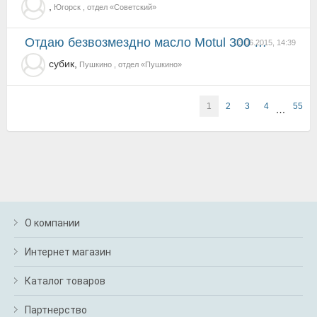
,
Югорск , отдел «Советский»
отдаю безвозмездно масло Motul 300 V Power 5w-40
03.06.2015, 14:39
субик,
Пушкино , отдел «Пушкино»
1
2
3
4
55
…
О компании
Интернет магазин
Каталог товаров
Партнерство