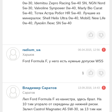
0w-30, Idemitsu Zepro Racing 5w-40 SN, NGN Nord
5w-30, Valvoline Synpower 0w-40, Marly Bio Carat
5w-40, Тотек Астра Робот HR 5w-40. Лучшие из
минералок: Shell Helix Ultra 0w-40, Mobil1 New Life
0w-40, Лукойл Люкс SN 5w-40
radium_ua
06.04.2015, 12:56
Харьков
Ford Formula F, у него есть нужные допуски WSS
1
Владимир Саратов
13.09.2016, 14:43
Саратов
Лил Ford Formula F из канистра, здесь брал. На
10 т.км угорало от середины до нижней риски.
Залил Castrol Magnatec A5 5W-30, за 13 т.км как