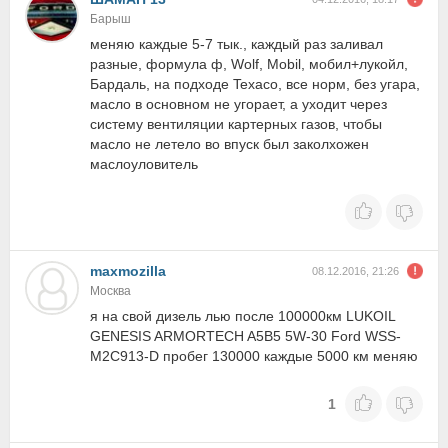
Барыш
меняю каждые 5-7 тык., каждый раз заливал
разные, формула ф, Wolf, Mobil, мобил+лукойл,
Бардаль, на подходе Texaco, все норм, без угара,
масло в основном не угорает, а уходит через
систему вентиляции картерных газов, чтобы
масло не летело во впуск был заколхожен
маслоуловитель
maxmozilla
08.12.2016, 21:26
Москва
я на свой дизель лью после 100000км LUKOIL
GENESIS ARMORTECH A5B5 5W-30 Ford WSS-
M2C913-D пробег 130000 каждые 5000 км меняю
1