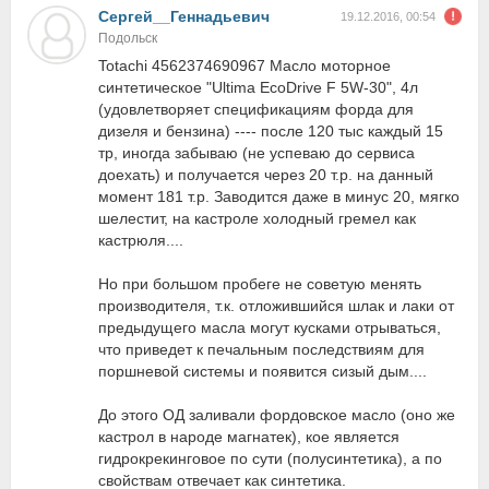
Сергей__Геннадьевич
19.12.2016, 00:54
Подольск
Totachi 4562374690967 Масло моторное
синтетическое "Ultima EcoDrive F 5W-30", 4л
(удовлетворяет спецификациям форда для
дизеля и бензина) ---- после 120 тыс каждый 15
тр, иногда забываю (не успеваю до сервиса
доехать) и получается через 20 т.р. на данный
момент 181 т.р. Заводится даже в минус 20, мягко
шелестит, на кастроле холодный гремел как
кастрюля....
Но при большом пробеге не советую менять
производителя, т.к. отложившийся шлак и лаки от
предыдущего масла могут кусками отрываться,
что приведет к печальным последствиям для
поршневой системы и появится сизый дым....
До этого ОД заливали фордовское масло (оно же
кастрол в народе магнатек), кое является
гидрокрекинговое по сути (полусинтетика), а по
свойствам отвечает как синтетика.