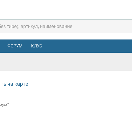
ФОРУМ
КЛУБ
ть на карте
мум"