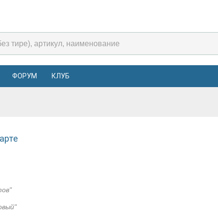
ФОРУМ
КЛУБ
арте
тов"
овый"