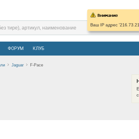
Ваш IP адрес '216.73.2
ФОРУМ
КЛУБ
или
Jaguar
F-Pace
Е