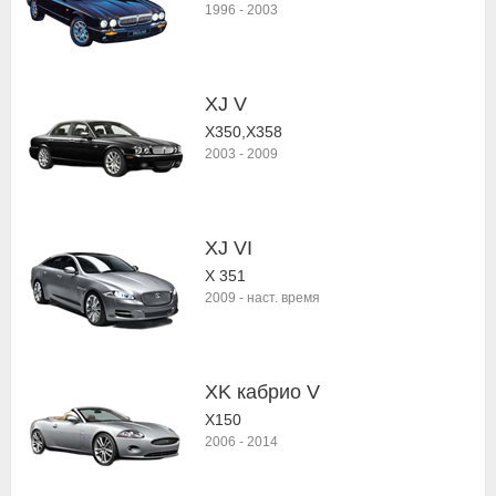
1996
-
2003
XJ V
X350,X358
2003
-
2009
XJ VI
X 351
2009
-
наст. время
XK кабрио V
X150
2006
-
2014