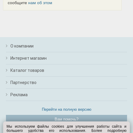
сообщите
нам об этом
О компании
Интернет магазин
Каталог товаров
Партнерство
Реклама
Перейти на полную версию
Вам помочь?
Мы используем файлы cookies для улучшения работы сайта и
большего удобства его использования. Более подробную
© Exist.ru 1998—2026