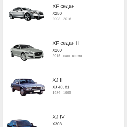
XF седан
X250
2008
-
2016
XF седан II
X260
2015
-
наст. время
XJ II
XJ 40, 81
1986
-
1995
XJ IV
X308