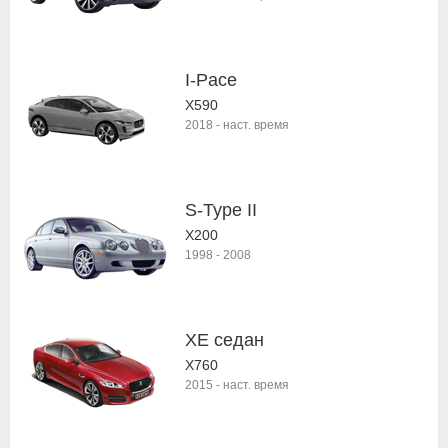
I-Pace
X590
2018
-
наст. время
S-Type II
X200
1998
-
2008
XE седан
X760
2015
-
наст. время