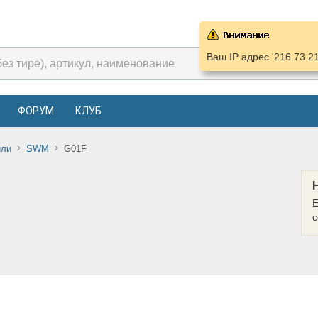
Ваш IP адрес '216.73.2
ФОРУМ
КЛУБ
или
SWM
G01F
Е