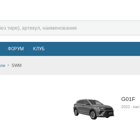
ФОРУМ
КЛУБ
или
SWM
G01F
2022
-
нас