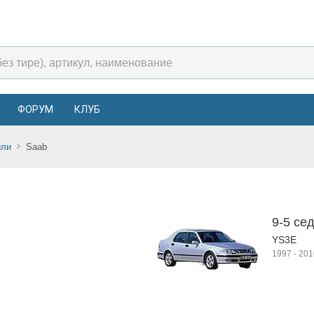
ФОРУМ
КЛУБ
или
Saab
9-5 се
YS3E
1997
-
201