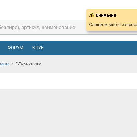
Слишком много запросо
ФОРУМ
КЛУБ
aguar
F-Type кабрио